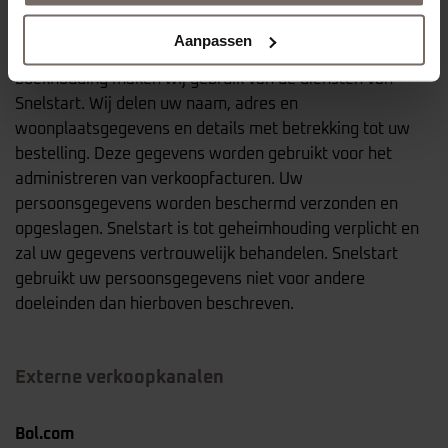
Snelstart
Aanpassen
Voor het bijhouden van onze administratie en
boekhouding maken wij gebruik van de diensten van
Snelstart. Wij delen uw naam, adres en
woonplaatsgegevens en details met betrekking tot uw
bestelling. Deze gegevens worden gebruikt voor het
administreren van verkoopfacturen. Uw
persoonsgegevens worden beschermd verzonden en
opgeslagen. Snelstart is tot geheimhouding verplicht en
zal uw gegevens vertrouwelijk behandelen. Snelstart
gebruikt uw persoonsgegevens niet voor andere
doeleinden dan hierboven beschreven.
Externe verkoopkanalen
Bol.com