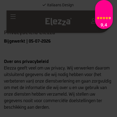
100% Recyclebaar
Altijd Gratis Verzending
9,4
0
Italiaans Design
Privacybeleid Elezza
100% Recyclebaar
Bijgewerkt | 05-07-2026
Over ons privacybeleid
Elezza geeft veel om uw privacy. Wij verwerken daarom
uitsluitend gegevens die wij nodig hebben voor (het
verbeteren van) onze dienstverlening en gaan zorgvuldig
om met de informatie die wij over u en uw gebruik van
onze diensten hebben verzameld. Wij stellen uw
gegevens nooit voor commerciële doelstellingen ter
beschikking aan derden.