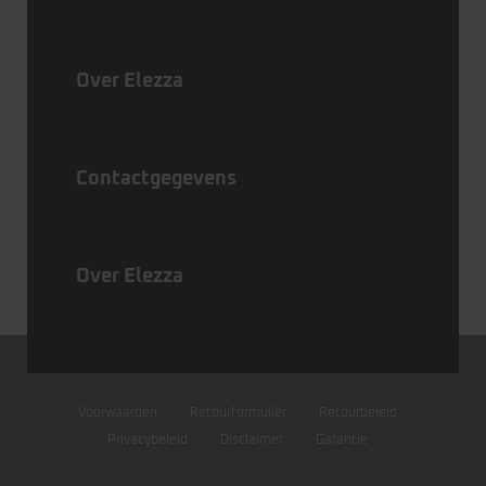
Over Elezza
Contactgegevens
Over Elezza
Voorwaarden
Retourformulier
Retourbeleid
Privacybeleid
Disclaimer
Garantie