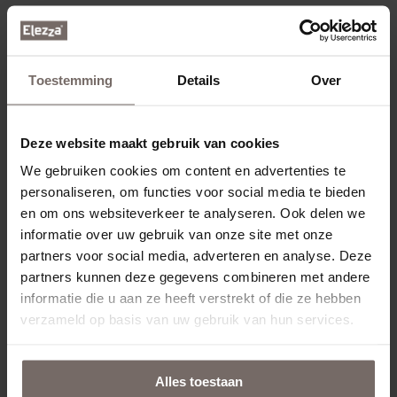
Verzenden en logistiek
Toestemming
Details
Over
PostNL
Als u een bestelling bij ons plaatst is het onze taak om
Deze website maakt gebruik van cookies
uw pakket bij u te laten bezorgen. Wij maken gebruik van
We gebruiken cookies om content en advertenties te
de diensten van PostNL voor het uitvoeren van de
personaliseren, om functies voor social media te bieden
leveringen. Het is daarvoor noodzakelijk dat wij uw naam,
en om ons websiteverkeer te analyseren. Ook delen we
adres en woonplaatsgegevens met PostNL delen.
informatie over uw gebruik van onze site met onze
PostNL gebruikt deze gegevens alleen ten behoeve van
partners voor social media, adverteren en analyse. Deze
het uitvoeren van de overeenkomst. In het geval dat
partners kunnen deze gegevens combineren met andere
PostNL onderaannemers inschakelt, stelt PostNL uw
informatie die u aan ze heeft verstrekt of die ze hebben
gegevens ook aan deze partijen ter beschikking.
verzameld op basis van uw gebruik van hun services.
Facturatie en boekhouden
Alles toestaan